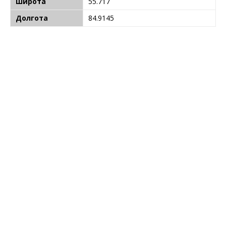
Широта
55.717
Долгота
84.9145