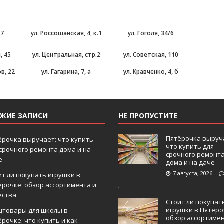
27
ул. Россошанская, 4, к.1
ул. Гоголя, 34/6
, 45
ул. Центральная, стр.2
ул. Советская, 110
в, 22
ул. Гагарина, 7, а
ул. Кравченко, 4, б
ЕЖИЕ ЗАПИСИ
НЕ ПРОПУСТИТЕ
Пятёрочка выруч
ёрочка выручает: что купить
что купить для
 срочного ремонта дома и на
срочного ремонт
е
дома и на даче
7 августа, 2026
ит ли покупать игрушки в
ерочке: обзор ассортимента и
ества
Стоит ли покупат
игрушки в Пятеро
цтовары для школы в
обзор ассортиме
рочке: что купить и как