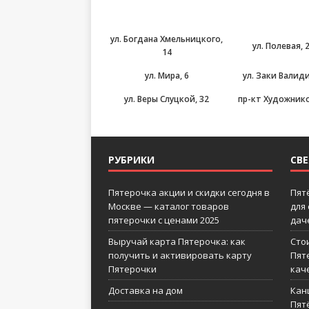
ул. Богдана Хмельницкого,
ул. Полевая, 
14
ул. Мира, 6
ул. Заки Валиди
ул. Веры Слуцкой, 32
пр-кт Художнико
РУБРИКИ
СВ
Пятерочка акции и скидки сегодня в
Пят
Москве — каталог товаров
для
пятерочки с ценами 2025
дач
Выручай карта Пятерочка: как
Сто
получить и активировать карту
Пят
Пятерочки
кач
Доставка на дом
Кан
Пятё