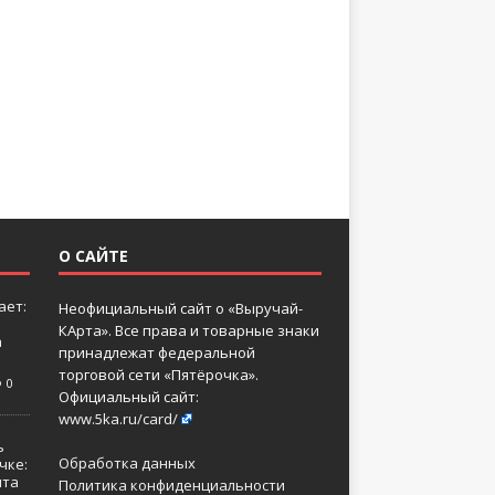
О САЙТЕ
ает:
Неофициальный сайт о «Выручай-
КАрта». Все права и товарные знаки
а
принадлежат федеральной
торговой сети «Пятёрочка».
0
Официальный сайт:
www.5ka.ru/card/
ь
Обработка данных
чке:
нта
Политика конфиденциальности