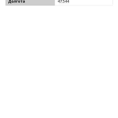
Долгота
47.544