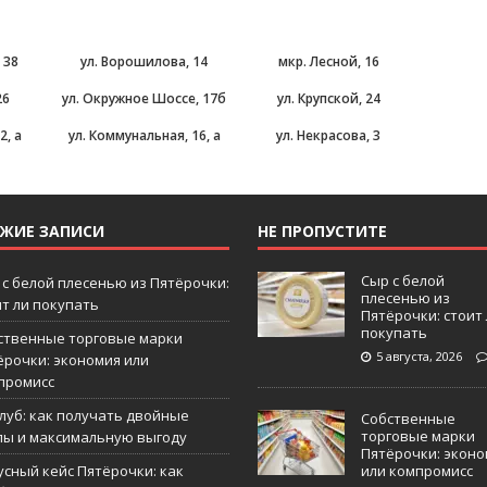
 38
ул. Ворошилова, 14
мкр. Лесной, 16
26
ул. Окружное Шоссе, 17б
ул. Крупской, 24
2, а
ул. Коммунальная, 16, а
ул. Некрасова, 3
ЕЖИЕ ЗАПИСИ
НЕ ПРОПУСТИТЕ
Сыр с белой
 с белой плесенью из Пятёрочки:
плесенью из
ит ли покупать
Пятёрочки: стоит
покупать
ственные торговые марки
5 августа, 2026
ёрочки: экономия или
промисс
Клуб: как получать двойные
Собственные
торговые марки
лы и максимальную выгоду
Пятёрочки: эконо
усный кейс Пятёрочки: как
или компромисс