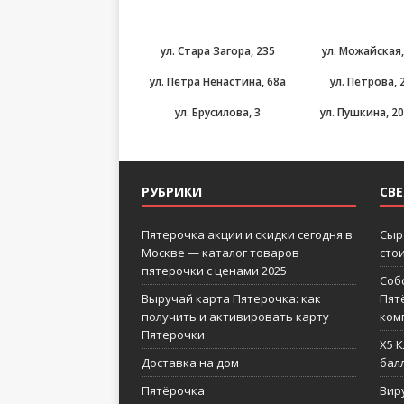
ул. Стара Загора, 235
ул. Можайская,
ул. Петра Ненастина, 68а
ул. Петрова, 
ул. Брусилова, 3
ул. Пушкина, 20
РУБРИКИ
СВ
Пятерочка акции и скидки сегодня в
Сыр
Москве — каталог товаров
сто
пятерочки с ценами 2025
Соб
Выручай карта Пятерочка: как
Пят
получить и активировать карту
ком
Пятерочки
X5 
Доставка на дом
бал
Пятёрочка
Вир