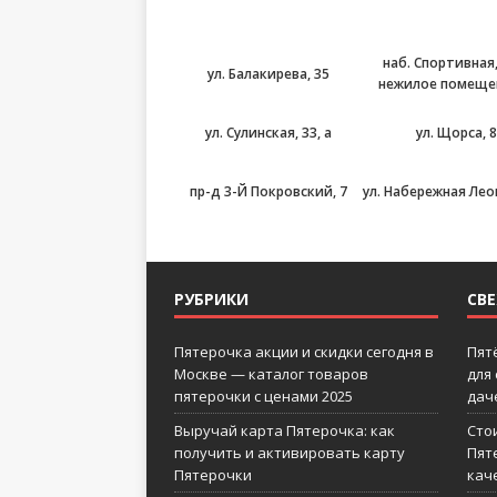
наб. Спортивная,
ул. Балакирева, 35
нежилое помещен
ул. Сулинская, 33, а
ул. Щорса, 8
пр-д 3-Й Покровский, 7
ул. Набережная Лео
РУБРИКИ
СВ
Пятерочка акции и скидки сегодня в
Пят
Москве — каталог товаров
для
пятерочки с ценами 2025
дач
Выручай карта Пятерочка: как
Сто
получить и активировать карту
Пят
Пятерочки
кач