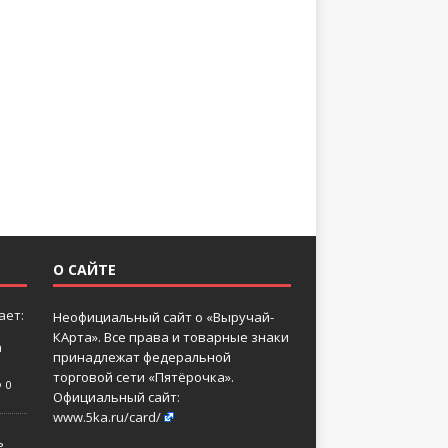
О САЙТЕ
ает:
Неофициальный сайт о «Выручай-
КАрта». Все права и товарные знаки
а
принадлежат федеральной
торговой сети «Пятёрочка».
0
Официальный сайт:
www.5ka.ru/card/
ь