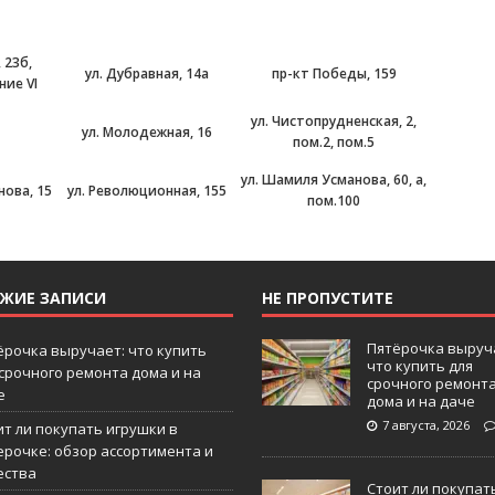
 23б,
ул. Дубравная, 14а
пр-кт Победы, 159
ие VI
ул. Чистопрудненская, 2,
ул. Молодежная, 16
пом.2, пом.5
ул. Шамиля Усманова, 60, а,
нова, 15
ул. Революционная, 155
пом.100
ЕЖИЕ ЗАПИСИ
НЕ ПРОПУСТИТЕ
Пятёрочка выруч
ёрочка выручает: что купить
что купить для
 срочного ремонта дома и на
срочного ремонт
е
дома и на даче
7 августа, 2026
ит ли покупать игрушки в
ерочке: обзор ассортимента и
ества
Стоит ли покупат