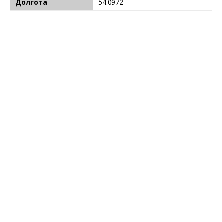
Долгота
54.0972