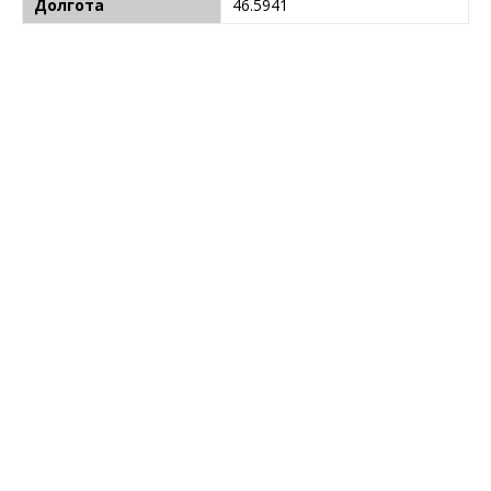
Долгота
46.5941