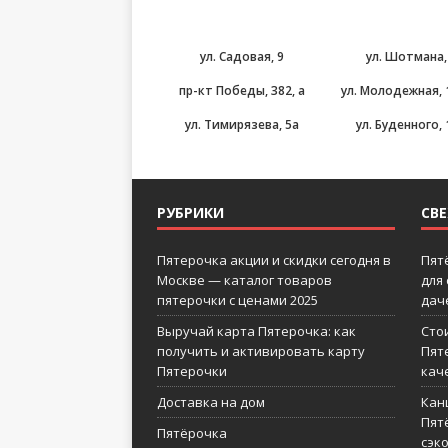
ул. Садовая, 9
ул. Шотмана,
пр-кт Победы, 382, а
ул. Молодежная, 1
ул. Тимирязева, 5а
ул. Буденного,
РУБРИКИ
СВ
Пятерочка акции и скидки сегодня в
Пят
Москве — каталог товаров
для
пятерочки с ценами 2025
дач
Выручай карта Пятерочка: как
Сто
получить и активировать карту
Пят
Пятерочки
кач
Доставка на дом
Кан
Пятё
Пятёрочка
сэк