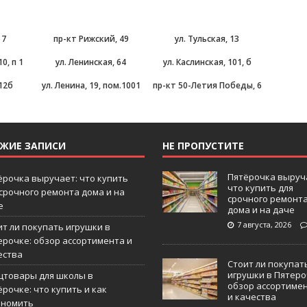
 7
пр-кт Рижский, 49
ул. Тульская, 13
0, п 1
ул. Ленинская, 64
ул. Каслинская, 101, б
 12б
ул. Ленина, 19, пом.1001
пр-кт 50-Летия Победы, 6
ЕЖИЕ ЗАПИСИ
НЕ ПРОПУСТИТЕ
Пятёрочка выруч
ёрочка выручает: что купить
что купить для
 срочного ремонта дома и на
срочного ремонт
е
дома и на даче
7 августа, 2026
ит ли покупать игрушки в
ерочке: обзор ассортимента и
ества
Стоит ли покупат
игрушки в Пятеро
цтовары для школы в
обзор ассортиме
рочке: что купить и как
и качества
ономить