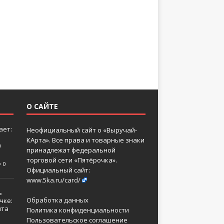
О САЙТЕ
ает:
Неофициальный сайт о «Выручай-
КАрта». Все права и товарные знаки
а
принадлежат федеральной
торговой сети «Пятёрочка».
0
Официальный сайт:
www.5ka.ru/card/
ь
Обработка данных
чке:
нта
Политика конфиденциальности
Пользовательское соглашение