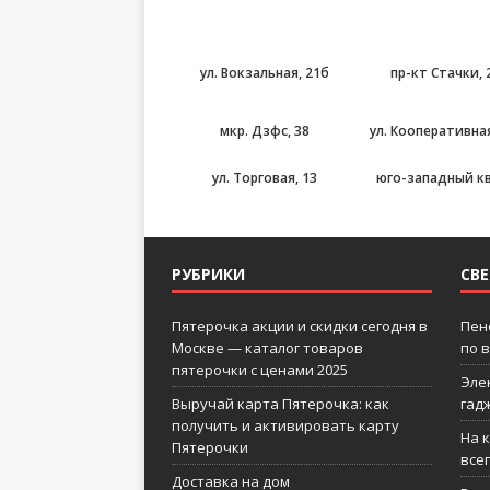
ул. Вокзальная, 21б
пр-кт Стачки, 
мкр. Дзфс, 38
ул. Кооперативная
ул. Торговая, 13
юго-западный кв-
РУБРИКИ
СВ
Пятерочка акции и скидки сегодня в
Пен
Москве — каталог товаров
по 
пятерочки с ценами 2025
Эле
Выручай карта Пятерочка: как
гад
получить и активировать карту
На 
Пятерочки
все
Доставка на дом