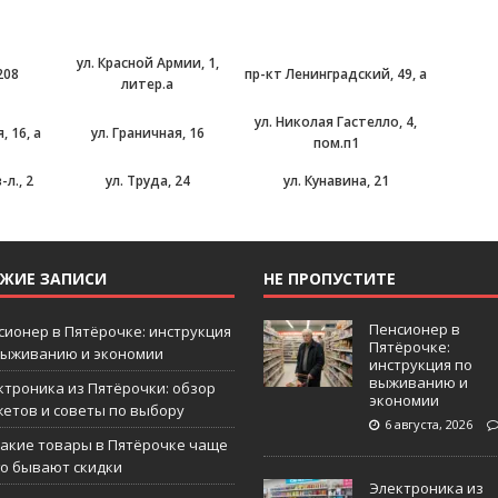
ул. Красной Армии, 1,
208
пр-кт Ленинградский, 49, а
литер.а
ул. Николая Гастелло, 4,
, 16, а
ул. Граничная, 16
пом.п1
л., 2
ул. Труда, 24
ул. Кунавина, 21
ЕЖИЕ ЗАПИСИ
НЕ ПРОПУСТИТЕ
Пенсионер в
сионер в Пятёрочке: инструкция
Пятёрочке:
выживанию и экономии
инструкция по
выживанию и
ктроника из Пятёрочки: обзор
экономии
жетов и советы по выбору
6 августа, 2026
какие товары в Пятёрочке чаще
го бывают скидки
Электроника из