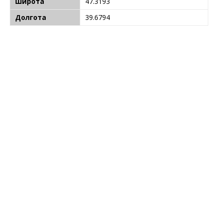
Широта
47.3193
Долгота
39.6794