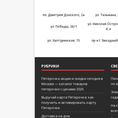
пл. Дмитрия Донского, 2а
ул. Тельмана,
ул. Николая Остро
ул. Победы, 26/1
4, а
ул. Халтуринская, 15
пр-кт Звездный,
РУБРИКИ
СВ
Пятерочка акции и скидки сегодня в
Пен
Москве — каталог товаров
по 
пятерочки с ценами 2025
Эле
Выручай карта Пятерочка: как
гад
получить и активировать карту
На 
Пятерочки
все
Доставка на дом