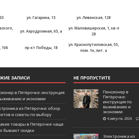
 33
ул. Гагарина, 13
ул. Ливенская, 128
вского,
ул. Маловишерская, 1, кв-л
ул. Аэродромная, 65, а
28
ул. Краснопутиловская, 55,
 106
пр-кт Победы, 18
пом. 1н, лит. а
ЕЖИЕ ЗАПИСИ
НЕ ПРОПУСТИТЕ
Пенсионер в
сионер в Пятёрочке: инструкция
Пятёрочке:
выживанию и экономии
инструкция по
выживанию и
ктроника из Пятёрочки: обзор
экономии
жетов и советы по выбору
6 августа, 2026
какие товары в Пятёрочке чаще
го бывают скидки
Электроника из