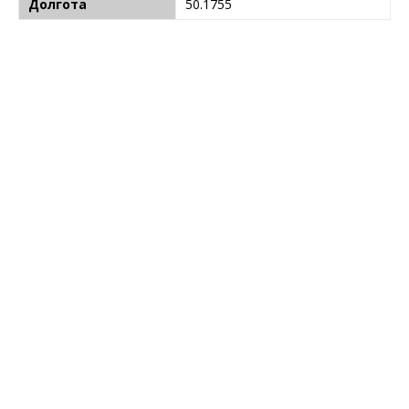
Долгота
50.1755