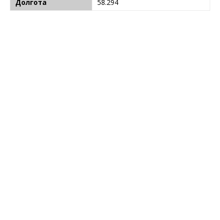
Долгота
58.294