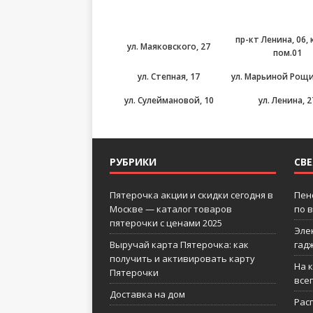
пр-кт Ленина, 06, 
ул. Маяковского, 27
пом.01
ул. Степная, 17
ул. Марьиной Рощи 
ул. Сулеймановой, 10
ул. Ленина, 2
РУБРИКИ
СВ
Пятерочка акции и скидки сегодня в
Пен
Москве — каталог товаров
по 
пятерочки с ценами 2025
Эле
Выручай карта Пятерочка: как
гад
получить и активировать карту
На 
Пятерочки
все
Доставка на дом
Рас