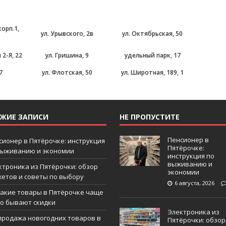
корп.1,
ул. Урывского, 2в
ул. Октябрьская, 50
2-Я, 22
ул. Гришина, 9
удельный парк, 17
7
ул. Флотская, 50
ул. Широтная, 189, 1
ЕЖИЕ ЗАПИСИ
НЕ ПРОПУСТИТЕ
Пенсионер в
сионер в Пятёрочке: инструкция
Пятёрочке:
выживанию и экономии
инструкция по
выживанию и
ктроника из Пятёрочки: обзор
экономии
жетов и советы по выбору
6 августа, 2026
какие товары в Пятёрочке чаще
го бывают скидки
Электроника из
продажа новогодних товаров в
Пятёрочки: обзор