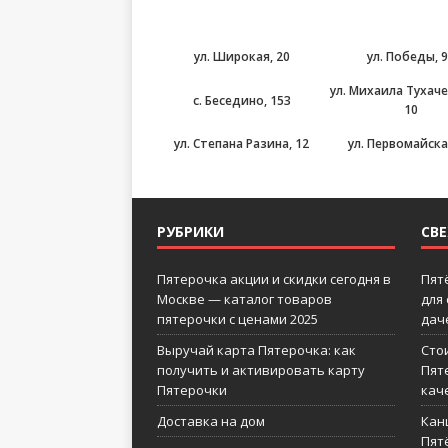
ул. Широкая, 20
ул. Победы, 
ул. Михаила Тухаче
с. Беседино, 153
10
ул. Степана Разина, 12
ул. Первомайска
РУБРИКИ
СВ
Пятерочка акции и скидки сегодня в
Пят
Москве — каталог товаров
для
пятерочки с ценами 2025
дач
Выручай карта Пятерочка: как
Сто
получить и активировать карту
Пят
Пятерочки
кач
Доставка на дом
Кан
Пятё