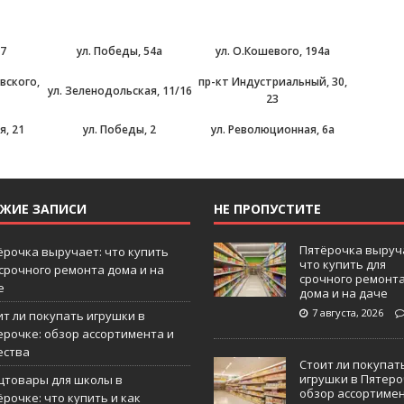
97
ул. Победы, 54а
ул. О.Кошевого, 194а
вского,
пр-кт Индустриальный, 30,
ул. Зеленодольская, 11/16
23
я, 21
ул. Победы, 2
ул. Революционная, 6а
ЕЖИЕ ЗАПИСИ
НЕ ПРОПУСТИТЕ
Пятёрочка выруч
ёрочка выручает: что купить
что купить для
 срочного ремонта дома и на
срочного ремонт
е
дома и на даче
7 августа, 2026
ит ли покупать игрушки в
ерочке: обзор ассортимента и
ества
Стоит ли покупат
игрушки в Пятеро
цтовары для школы в
обзор ассортиме
рочке: что купить и как