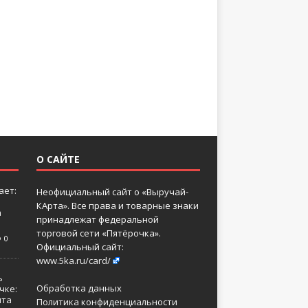
О САЙТЕ
ает:
Неофициальный сайт о «Выручай-
КАрта». Все права и товарные знаки
а
принадлежат федеральной
торговой сети «Пятёрочка».
0
Официальный сайт:
www.5ka.ru/card/
ь
Обработка данных
чке:
нта
Политика конфиденциальности