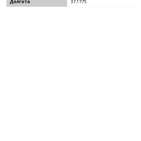
Долгота
37.1775