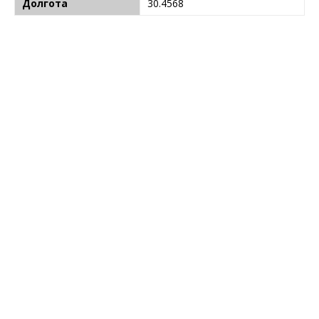
Долгота
30.4568