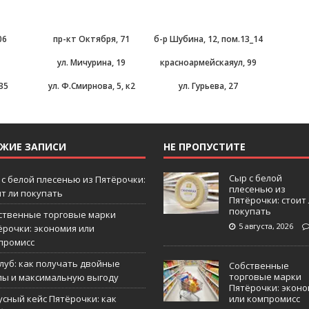
06
пр-кт Октября, 71
б-р Шубина, 12, пом.13_14
ул. Мичурина, 19
красноармейскаяул, 99
 35
ул. Ф.Смирнова, 5, к2
ул. Гурьева, 27
ЕЖИЕ ЗАПИСИ
НЕ ПРОПУСТИТЕ
Сыр с белой
 с белой плесенью из Пятёрочки:
плесенью из
ит ли покупать
Пятёрочки: стоит
покупать
ственные торговые марки
5 августа, 2026
ёрочки: экономия или
промисс
Клуб: как получать двойные
Собственные
торговые марки
лы и максимальную выгоду
Пятёрочки: эконо
усный кейс Пятёрочки: как
или компромисс