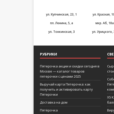
ул. Купчинская, 23, 1
ул. Красная, 1
пл. Ленина, 5, а
мкр. Аб, 18а
ул. Тонкинская, 3
ул. Урицкого,
РУБРИКИ
СВ
Пятерочка акции и скидки сегодня в
Сыр
Москве — каталог товаров
сто
пятерочки с ценами 2025
Соб
Выручай карта Пятерочка: как
Пят
получить и активировать карту
ком
Пятерочки
X5 
Доставка на дом
бал
Пятёрочка
Вир