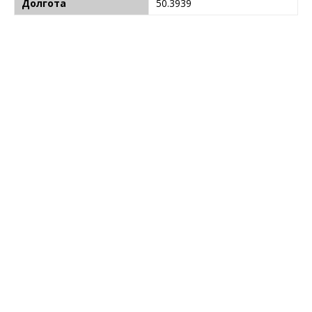
Долгота
50.3939