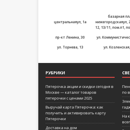
базарная пл
центральнаяул, 1а
нижегородскаяул, 2
12, 13/11, пом.п1, по
пр-кт Ленина, 30
ул. Коммунистичес
ул. Торнева, 13
ул. Козленская,
РУБРИКИ
СВ
Пятерочка акции и скидки сегодня в
Пен
Москве — каталог товаров
по 
пятерочки с ценами 2025
Эле
Выручай карта Пятерочка: как
гад
получить и активировать карту
На 
Пятерочки
все
Доставка на дом