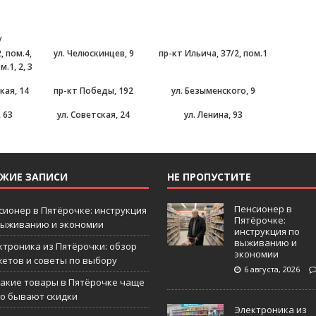
/
, пом.4,
ул. Челюскинцев, 9
пр-кт Ильича, 37/2, пом.1
м.1, 2, 3
кая, 14
пр-кт Победы, 192
ул. Безыменского, 9
 63
ул. Советская, 24
ул. Ленина, 93
ЕЖИЕ ЗАПИСИ
НЕ ПРОПУСТИТЕ
Пенсионер в
сионер в Пятёрочке: инструкция
Пятёрочке:
выживанию и экономии
инструкция по
выживанию и
ктроника из Пятёрочки: обзор
экономии
жетов и советы по выбору
6 августа, 2026
какие товары в Пятёрочке чаще
го бывают скидки
Электроника из