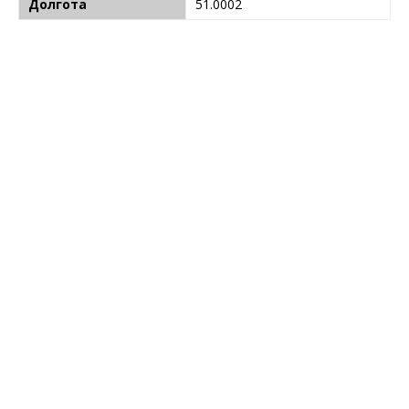
Долгота
51.0002