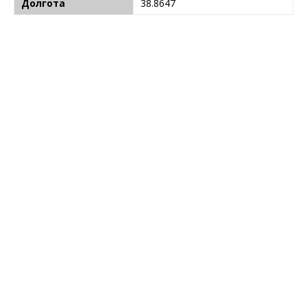
Долгота
38.8647