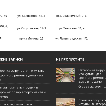
2, 40
ул. Колпакова, 44, а
пер. Больничный, 7, а
го, 3,
ул. Спортивная, 17/2
ул. Тевосяна, 11, а
й
пр-кт Ленина, 26
ул. Ленинградская, 1/2
ЕЖИЕ ЗАПИСИ
НЕ ПРОПУСТИТЕ
Пятёрочка выруч
ёрочка выручает: что купить
что купить для
 срочного ремонта дома и на
срочного ремонт
е
дома и на даче
7 августа, 2026
ит ли покупать игрушки в
ерочке: обзор ассортимента и
ества
Стоит ли покупат
игрушки в Пятеро
цтовары для школы в