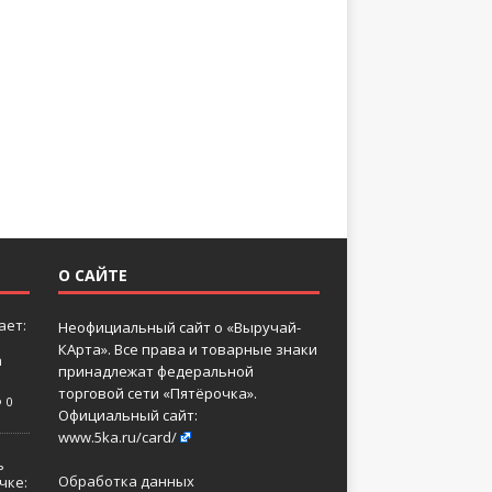
О САЙТЕ
ает:
Неофициальный сайт о «Выручай-
КАрта». Все права и товарные знаки
а
принадлежат федеральной
торговой сети «Пятёрочка».
0
Официальный сайт:
www.5ka.ru/card/
ь
Обработка данных
чке: