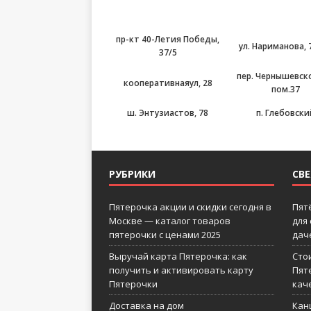
пр-кт 40-Летия Победы,
ул. Нариманова, 7
37/5
пер. Чернышевско
кооперативнаяул, 28
пом.37
ш. Энтузиастов, 78
п. Глебовски
РУБРИКИ
СВ
Пятерочка акции и скидки сегодня в
Пят
Москве — каталог товаров
для
пятерочки с ценами 2025
дач
Выручай карта Пятерочка: как
Сто
получить и активировать карту
Пят
Пятерочки
кач
Доставка на дом
Кан