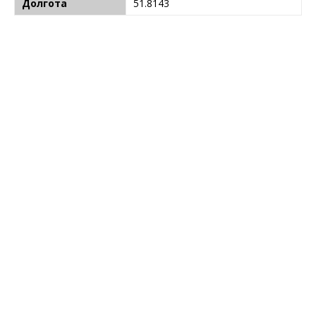
Долгота
51.8143