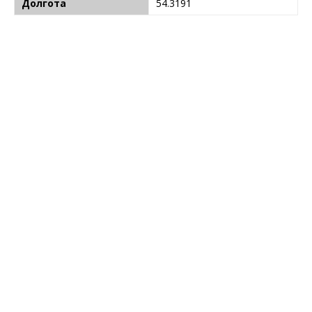
Долгота
54.3191