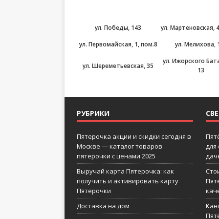
ул. Победы, 143
ул. Мартеновская, 4
ул. Первомайская, 1, пом.8
ул. Мелихова, 
ул. Ижорского Бат
ул. Шереметьевская, 35
13
РУБРИКИ
СВ
Пятерочка акции и скидки сегодня в
Пят
Москве — каталог товаров
для
пятерочки с ценами 2025
дач
Выручай карта Пятерочка: как
Сто
получить и активировать карту
Пят
Пятерочки
кач
Доставка на дом
Кан
Пятё