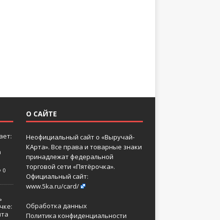
О САЙТЕ
ает:
Неофициальный сайт о «Выручай-
КАрта». Все права и товарные знаки
а
принадлежат федеральной
торговой сети «Пятёрочка».
0
Официальный сайт:
www.5ka.ru/card/
ь
Обработка данных
чке:
нта
Политика конфиденциальности