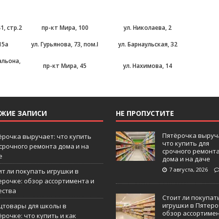
1, стр.2
пр-кт Мира, 100
ул. Николаева, 2
15а
ул. Гурьянова, 73, пом.I
ул. Барнаульская, 32
альона,
пр-кт Мира, 45
ул. Нахимова, 14
ЕЖИЕ ЗАПИСИ
НЕ ПРОПУСТИТЕ
Пятёрочка выруч
ёрочка выручает: что купить
что купить для
 срочного ремонта дома и на
срочного ремонт
е
дома и на даче
7 августа, 2026
ит ли покупать игрушки в
ерочке: обзор ассортимента и
ества
Стоит ли покупат
игрушки в Пятеро
цтовары для школы в
обзор ассортиме
рочке: что купить и как