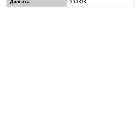
Долгота
30.1313