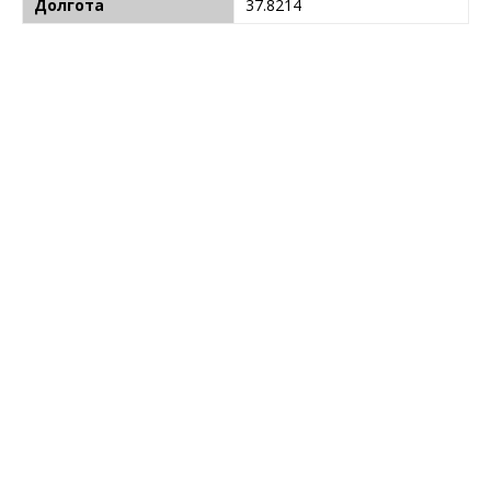
Долгота
37.8214