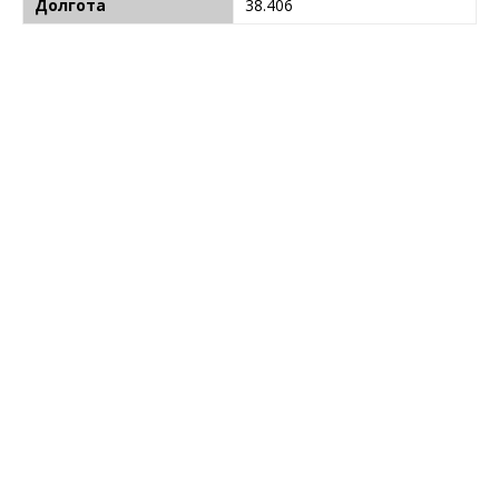
Долгота
38.406