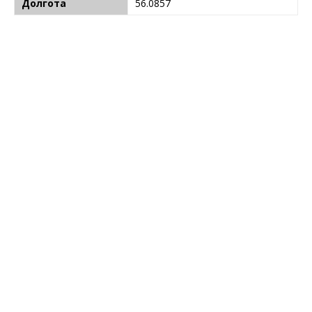
Долгота
56.0857