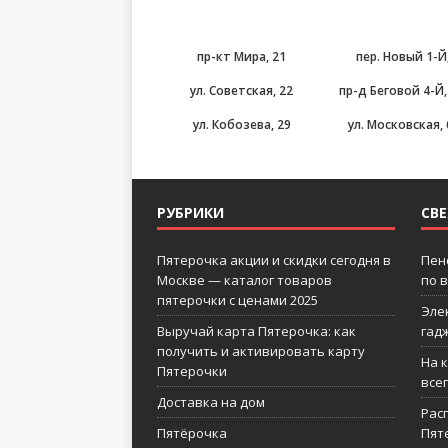
пр-кт Мира, 21
пер. Новый 1-Й
ул. Советская, 22
пр-д Беговой 4-Й,
ул. Кобозева, 29
ул. Московская, 
РУБРИКИ
СВ
Пятерочка акции и скидки сегодня в
Пен
Москве — каталог товаров
по 
пятерочки с ценами 2025
Эле
Выручай карта Пятерочка: как
гад
получить и активировать карту
На 
Пятерочки
все
Доставка на дом
Рас
Пятёрочка
Пят