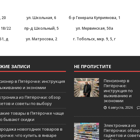
, 20
ул. Школьная, 6
б-р Генерала Куприянова, 1
 18/22
пр-д Школьный, 5
ул. Мервинская, 50а
61, д
ул. Матросова, 2
г. Тобольск, мкр. 9, 5, г
ЕЖИЕ ЗАПИСИ
НЕ ПРОПУСТИТЕ
Пенсионер в
сионер в Пятёрочке: инструкция
Пятёрочке:
выживанию и экономии
инструкция по
выживанию и
ктроника из Пятёрочки: обзор
экономии
жетов и советы по выбору
6 августа, 2026
какие товары в Пятёрочке чаще
го бывают скидки
Электроника из
продажа новогодних товаров в
Пятёрочки: обзор
ерочке: что купить в январе
гаджетов и совет