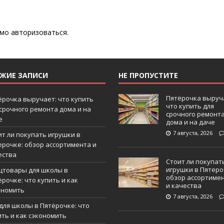
имо
авторизоваться
.
ЕЖИЕ ЗАПИСИ
НЕ ПРОПУСТИТЕ
Пятёрочка выруч
ёрочка выручает: что купить
что купить для
 срочного ремонта дома и на
срочного ремонт
е
дома и на даче
7 августа, 2026
ит ли покупать игрушки в
ерочке: обзор ассортимента и
ества
Стоит ли покупат
игрушки в Пятеро
цтовары для школы в
обзор ассортиме
рочке: что купить и как
и качества
ономить
7 августа, 2026
 для школы в Пятёрочке: что
ить и как сэкономить