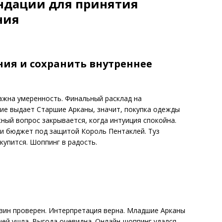
ндации для принятия
ния
ния и сохранить внутреннее
важна умеренность. Финальный расклад на
ние выдает Старшие Арканы, значит, покупка одежды
ный вопрос закрывается, когда интуиция спокойна.
и бюджет под защитой Король Пентаклей. Туз
купится. Шоппинг в радость.
азин проверен. Интерпретация верна. Младшие Арканы
чей ушла. Выгода очевидна. Онлайн-шоппинг удался.