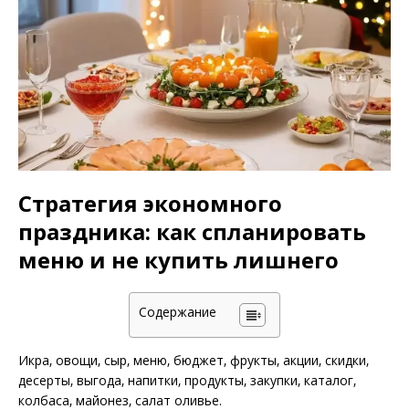
Стратегия экономного
праздника: как спланировать
меню и не купить лишнего
Содержание
Икра‚ овощи‚ сыр‚ меню‚ бюджет‚ фрукты‚ акции‚ скидки‚
десерты‚ выгода‚ напитки‚ продукты‚ закупки‚ каталог‚
колбаса‚ майонез‚ салат оливье.