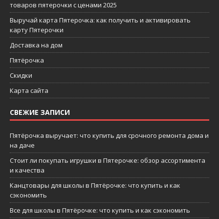
товаров пятерочки с ценами 2025
Выручай карта Пятерочка: как получить и активировать
карту Пятерочки
Доставка на дом
Пятёрочка
Скидки
Карта сайта
СВЕЖИЕ ЗАПИСИ
Пятёрочка выручает: что купить для срочного ремонта дома и
на даче
Стоит ли покупать игрушки в Пятерочке: обзор ассортимента
и качества
Канцтовары для школы в Пятёрочке: что купить и как
сэкономить
Все для школы в Пятёрочке: что купить и как сэкономить