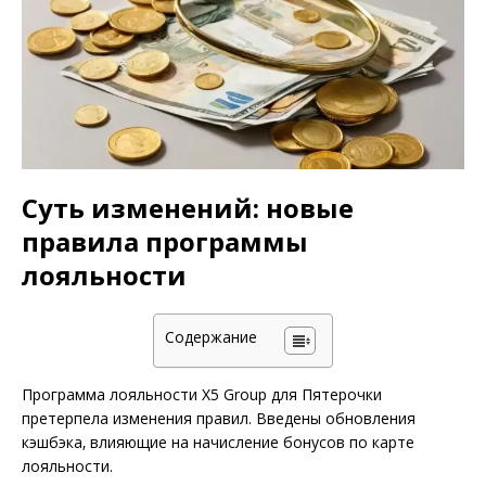
Суть изменений: новые
правила программы
лояльности
Содержание
Программа лояльности X5 Group для Пятерочки
претерпела изменения правил. Введены обновления
кэшбэка‚ влияющие на начисление бонусов по карте
лояльности.