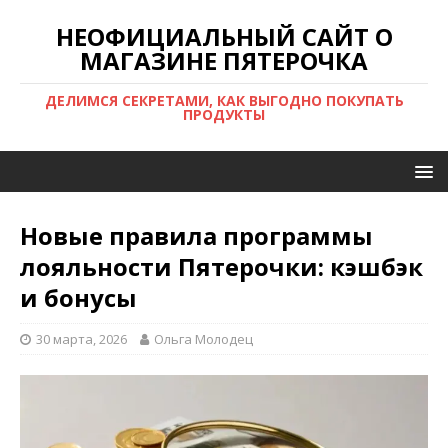
НЕОФИЦИАЛЬНЫЙ САЙТ О
МАГАЗИНЕ ПЯТЕРОЧКА
ДЕЛИМСЯ СЕКРЕТАМИ, КАК ВЫГОДНО ПОКУПАТЬ
ПРОДУКТЫ
Новые правила программы
лояльности Пятерочки: кэшбэк
и бонусы
30 марта, 2026
Ольга Молодец