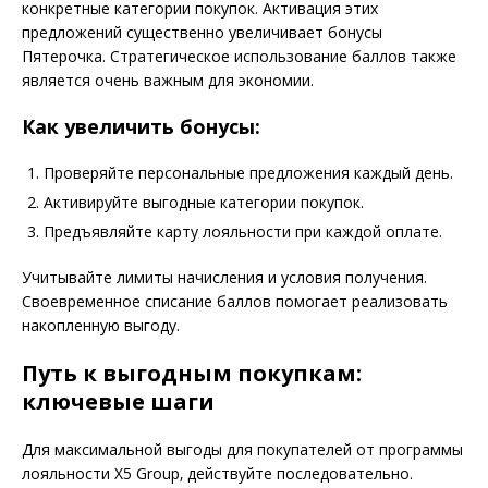
конкретные категории покупок. Активация этих
предложений существенно увеличивает бонусы
Пятерочка. Стратегическое использование баллов также
является очень важным для экономии.
Как увеличить бонусы:
Проверяйте персональные предложения каждый день.
Активируйте выгодные категории покупок.
Предъявляйте карту лояльности при каждой оплате.
Учитывайте лимиты начисления и условия получения.
Своевременное списание баллов помогает реализовать
накопленную выгоду.
Путь к выгодным покупкам:
ключевые шаги
Для максимальной выгоды для покупателей от программы
лояльности X5 Group‚ действуйте последовательно.