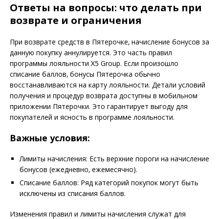
Ответы на вопросы: что делать при
возврате и ограничения
При возврате средств в Пятерочке‚ начисление бонусов за
данную покупку аннулируется. Это часть правил
программы лояльности X5 Group. Если произошло
списание баллов‚ бонусы Пятерочка обычно
восстанавливаются на карту лояльности. Детали условий
получения и процедур возврата доступны в мобильном
приложении Пятерочки. Это гарантирует выгоду для
покупателей и ясность в программе лояльности.
Важные условия:
Лимиты начисления: Есть верхние пороги на начисление
бонусов (ежедневно‚ ежемесячно).
Списание баллов: Ряд категорий покупок могут быть
исключены из списания баллов.
Изменения правил и лимиты начисления служат для