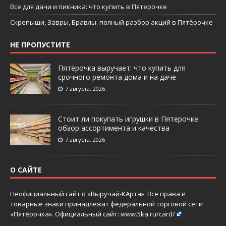
Все для дачи и пикника: что купить в Пятерочке
Скрепыши, Завры, Бравлы: полный разбор акций в Пятёрочке
НЕ ПРОПУСТИТЕ
Пятёрочка выручает: что купить для
срочного ремонта дома и на даче
7 августа, 2026
Стоит ли покупать игрушки в Пятерочке:
обзор ассортимента и качества
7 августа, 2026
О САЙТЕ
Неофициальный сайт о «Выручай-КАрта». Все права и
товарные знаки принадлежат федеральной торговой сети
«Пятёрочка». Официальный сайт:
www.5ka.ru/card/