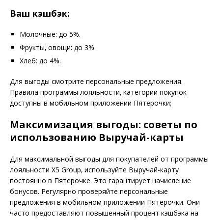
Ваш кэшбэк:
Молочные: до 5%.
Фрукты‚ овощи: до 3%.
Хлеб: до 4%.
Для выгоды смотрите персональные предложения.
Правила программы лояльности‚ категории покупок
доступны в мобильном приложении Пятерочки;
Максимизация выгоды: советы по
использованию Выручай-карты
Для максимальной выгоды для покупателей от программы
лояльности X5 Group‚ используйте Выручай-карту
постоянно в Пятерочке. Это гарантирует начисление
бонусов. Регулярно проверяйте персональные
предложения в мобильном приложении Пятерочки. Они
часто предоставляют повышенный процент кэшбэка на