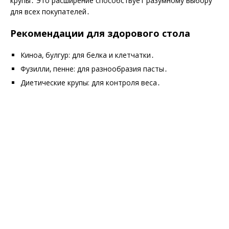
крупы․ Это расширение способствует разумному выбору
для всех покупателей․
Рекомендации для здорового стола
Киноа‚ булгур: для белка и клетчатки․
Фузилли‚ пенне: для разнообразия пасты․
Диетические крупы: для контроля веса․