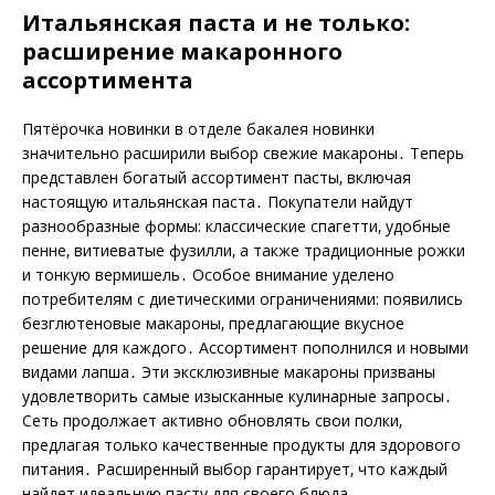
Итальянская паста и не только:
расширение макаронного
ассортимента
Пятёрочка новинки в отделе бакалея новинки
значительно расширили выбор свежие макароны․ Теперь
представлен богатый ассортимент пасты‚ включая
настоящую итальянская паста․ Покупатели найдут
разнообразные формы: классические спагетти‚ удобные
пенне‚ витиеватые фузилли‚ а также традиционные рожки
и тонкую вермишель․ Особое внимание уделено
потребителям с диетическими ограничениями: появились
безглютеновые макароны‚ предлагающие вкусное
решение для каждого․ Ассортимент пополнился и новыми
видами лапша․ Эти эксклюзивные макароны призваны
удовлетворить самые изысканные кулинарные запросы․
Сеть продолжает активно обновлять свои полки‚
предлагая только качественные продукты для здорового
питания․ Расширенный выбор гарантирует‚ что каждый
найдет идеальную пасту для своего блюда․