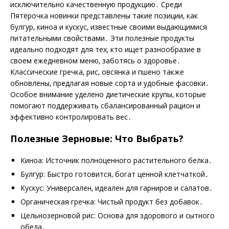
исключительно качественную продукцию․ Среди
Пятёрочка новинки представлены такие позиции‚ как
булгур‚ киноа и кускус‚ известные своими выдающимися
питательными свойствами․ Эти полезные продукты
идеально подходят для тех‚ кто ищет разнообразие в
своем ежедневном меню‚ заботясь о здоровье․
Классические гречка‚ рис‚ овсянка и пшено также
обновлены‚ предлагая новые сорта и удобные фасовки․
Особое внимание уделено диетические крупы‚ которые
помогают поддерживать сбалансированный рацион и
эффективно контролировать вес․
Полезные Зерновые: Что Выбрать?
Киноа: Источник полноценного растительного белка․
Булгур: Быстро готовится‚ богат ценной клетчаткой․
Кускус: Универсален‚ идеален для гарниров и салатов․
Органическая гречка: Чистый продукт без добавок․
Цельнозерновой рис: Основа для здорового и сытного
обеда․