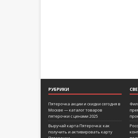
РУБРИКИ
СВ
Пятерочка акции и скидки сегодня в
Фил
Москве — каталог товаров
пре
пятерочки с ценами 2025
про
Выручай карта Пятерочка: как
Рос
получить и активировать карту
кон