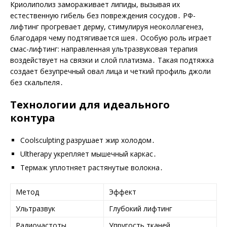
Криолиполиз замораживает липиды, вызывая их
естественную гибель без повреждения сосудов․ РФ-
лифтинг прогревает дерму, стимулируя неоколлагенез,
благодаря чему подтягивается шея․ Особую роль играет
смас-лифтинг: направленная ультразвуковая терапия
воздействует на связки и слой платизма․ Такая подтяжка
создает безупречный овал лица и четкий профиль джоли
без скальпеля․
Технологии для идеального
контура
Coolsculpting разрушает жир холодом․
Ultherapy укрепляет мышечный каркас․
Термаж уплотняет растянутые волокна․
Метод
Эффект
Ультразвук
Глубокий лифтинг
Радиочастоты
Упругость тканей