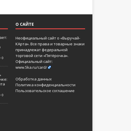
О САЙТЕ
ает:
Неофициальный сайт о «Выручай-
КАрта». Все права и товарные знаки
а
принадлежат федеральной
торговой сети «Пятёрочка».
0
Официальный сайт:
www.5ka.ru/card/
ь
Обработка данных
чке:
нта
Политика конфиденциальности
Пользовательское соглашение
0