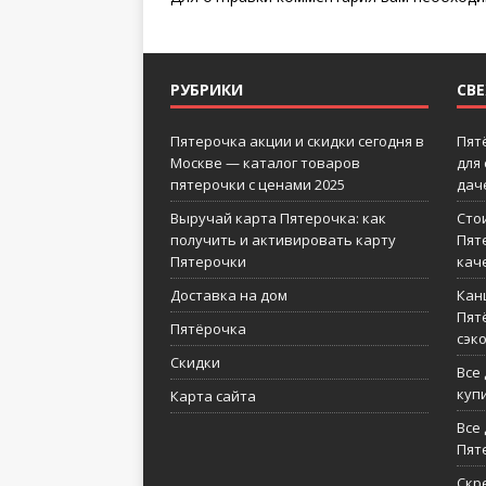
РУБРИКИ
СВ
Пятерочка акции и скидки сегодня в
Пят
Москве — каталог товаров
для
пятерочки с ценами 2025
дач
Выручай карта Пятерочка: как
Сто
получить и активировать карту
Пят
Пятерочки
кач
Доставка на дом
Кан
Пятё
Пятёрочка
сэк
Скидки
Все
куп
Карта сайта
Все 
Пят
Скр