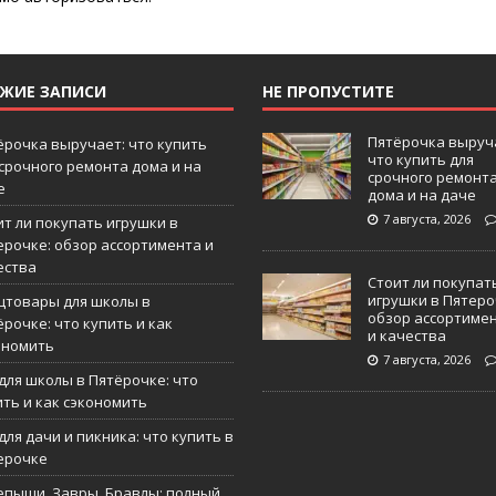
ЕЖИЕ ЗАПИСИ
НЕ ПРОПУСТИТЕ
Пятёрочка выруч
ёрочка выручает: что купить
что купить для
 срочного ремонта дома и на
срочного ремонт
е
дома и на даче
7 августа, 2026
ит ли покупать игрушки в
ерочке: обзор ассортимента и
ества
Стоит ли покупат
игрушки в Пятеро
цтовары для школы в
обзор ассортиме
рочке: что купить и как
и качества
ономить
7 августа, 2026
 для школы в Пятёрочке: что
ить и как сэкономить
для дачи и пикника: что купить в
ерочке
епыши, Завры, Бравлы: полный