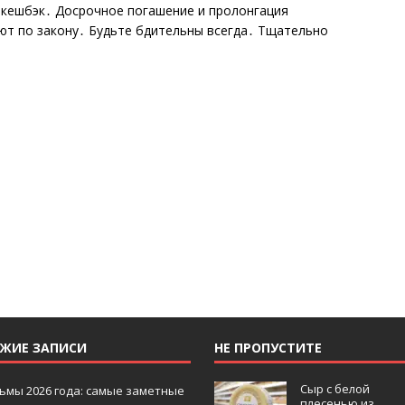
 кешбэк․ Досрочное погашение и пролонгация
ют по закону․ Будьте бдительны всегда․ Тщательно
ЕЖИЕ ЗАПИСИ
НЕ ПРОПУСТИТЕ
Сыр с белой
ьмы 2026 года: самые заметные
плесенью из