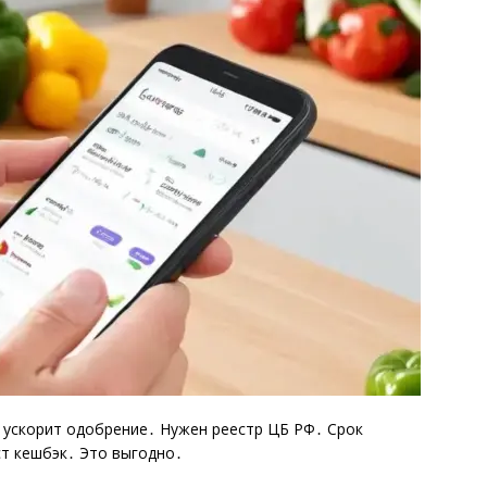
 ускорит одобрение․ Нужен реестр ЦБ РФ․ Срок
т кешбэк․ Это выгодно․