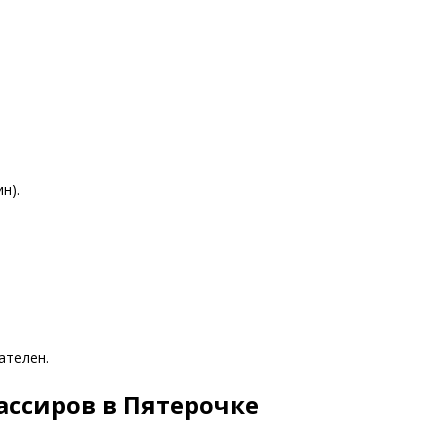
н).
ателен.
ассиров в Пятерочке