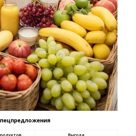
 спецпредложения
родуктов
Выгода