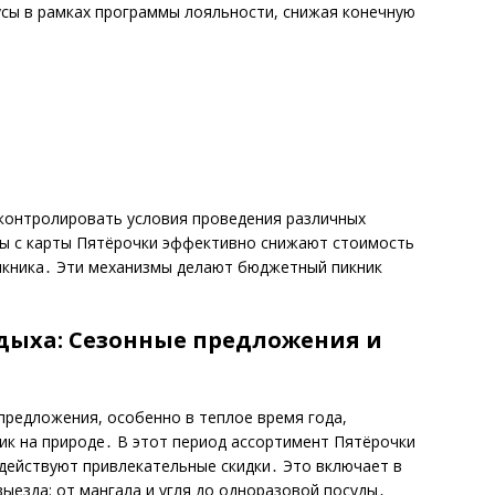
усы в рамках программы лояльности, снижая конечную
контролировать условия проведения различных
ы с карты Пятёрочки эффективно снижают стоимость
пикника․ Эти механизмы делают бюджетный пикник
дыха: Сезонные предложения и
предложения, особенно в теплое время года,
ник на природе․ В этот период ассортимент Пятёрочки
 действуют привлекательные скидки․ Это включает в
ыезда: от мангала и угля до одноразовой посуды․