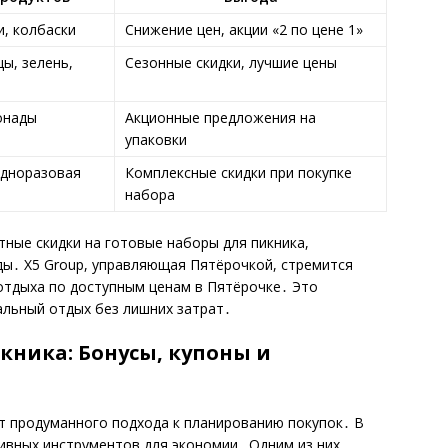
, колбаски
Снижение цен, акции «2 по цене 1»
ы, зелень,
Сезонные скидки, лучшие цены
онады
Акционные предложения на
упаковки
одноразовая
Комплексные скидки при покупке
набора
нтные скидки на готовые наборы для пикника,
ды․ X5 Group, управляющая Пятёрочкой, стремится
отдыха по доступным ценам в Пятёрочке․ Это
альный отдых без лишних затрат․
кника: Бонусы, купоны и
т продуманного подхода к планированию покупок․ В
ивных инструментов для экономии․ Одним из них