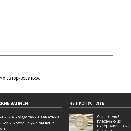
имо
авторизоваться
.
ЕЖИЕ ЗАПИСИ
НЕ ПРОПУСТИТЕ
Сыр с белой
ьмы 2026 года: самые заметные
плесенью из
мьеры, которые уже вышли в
Пятёрочки: стоит
кат
покупать