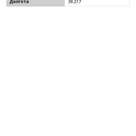
Долгота
38.217