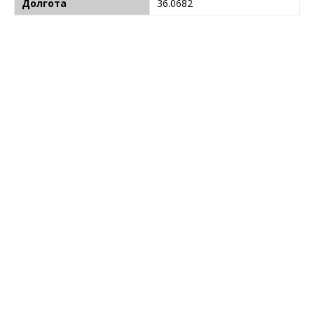
Долгота
36.0682