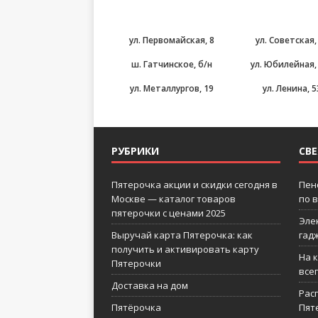
ул. Первомайская, 8
ул. Советская,
ш. Гатчинское, б/н
ул. Юбилейная, 
ул. Металлургов, 19
ул. Ленина, 5
РУБРИКИ
СВ
Пятерочка акции и скидки сегодня в
Пен
Москве — каталог товаров
по 
пятерочки с ценами 2025
Эле
Выручай карта Пятерочка: как
гад
получить и активировать карту
На 
Пятерочки
все
Доставка на дом
Рас
Пятёрочка
Пят