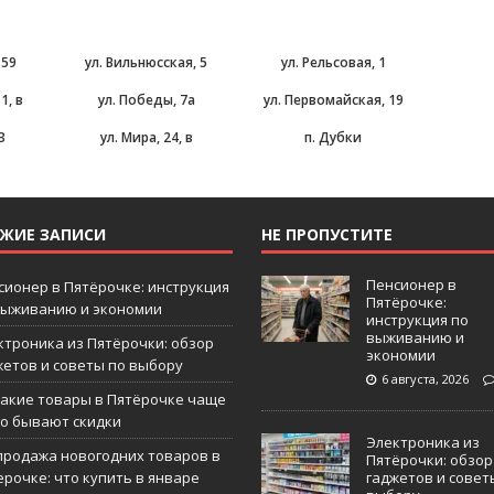
 59
ул. Вильнюсская, 5
ул. Рельсовая, 1
1, в
ул. Победы, 7а
ул. Первомайская, 19
3
ул. Мира, 24, в
п. Дубки
ЕЖИЕ ЗАПИСИ
НЕ ПРОПУСТИТЕ
Пенсионер в
сионер в Пятёрочке: инструкция
Пятёрочке:
выживанию и экономии
инструкция по
выживанию и
ктроника из Пятёрочки: обзор
экономии
жетов и советы по выбору
6 августа, 2026
какие товары в Пятёрочке чаще
го бывают скидки
Электроника из
продажа новогодних товаров в
Пятёрочки: обзор
ерочке: что купить в январе
гаджетов и совет