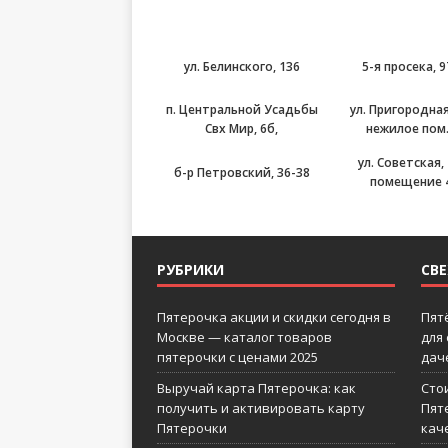
ул. Белинского, 136
5-я просека, 
п. Центральной Усадьбы
ул. Пригородная
Свх Мир, 6б,
нежилое пом
ул. Советская, 
б-р Петровский, 36-38
помещение 
РУБРИКИ
СВ
Пятерочка акции и скидки сегодня в
Пят
Москве — каталог товаров
для
пятерочки с ценами 2025
дач
Выручай карта Пятерочка: как
Сто
получить и активировать карту
Пят
Пятерочки
кач