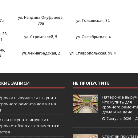
ул. Начдива Онуфриева,
97а
ул. Гольянская, 82
70а
, 33,
ул. Строителей, 5
ул. Октябрьская, 4
.1
46,
ул. Ленинградская, 2
ул. Ставропольская, 98, ч
4
ЕЖИЕ ЗАПИСИ
НЕ ПРОПУСТИТЕ
Пятёрочка выруч
ёрочка выручает: что купить
что купить для
 срочного ремонта дома и на
срочного ремонт
е
дома и на даче
7 августа, 2026
ит ли покупать игрушки в
ерочке: обзор ассортимента и
ества
Стоит ли покупат