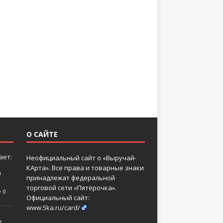
О САЙТЕ
ает:
Неофициальный сайт о «Выручай-
КАрта». Все права и товарные знаки
а
принадлежат федеральной
торговой сети «Пятёрочка».
0
Официальный сайт:
www.5ka.ru/card/
ь