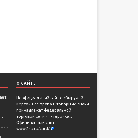
О САЙТЕ
ает:
Неофициальный сайт о «Выручай-
КАрта». Все права и товарные знаки
а
принадлежат федеральной
торговой сети «Пятёрочка».
0
Официальный сайт:
www.5ka.ru/card/
ь