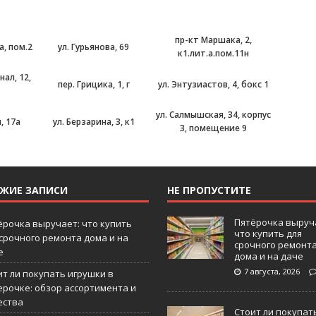
пр-кт Маршака, 2,
а, пом.2
ул. Гурьянова, 69
к1.лит.а.пом.11н
нал, 12,
пер. Грицика, 1, г
ул. Энтузиастов, 4, бокс 1
ул. Салмышская, 34, корпус
, 17а
ул. Берзарина, 3, к1
3, помещение 9
ЕЖИЕ ЗАПИСИ
НЕ ПРОПУСТИТЕ
Пятёрочка выруч
ёрочка выручает: что купить
что купить для
 срочного ремонта дома и на
срочного ремонт
е
дома и на даче
7 августа, 2026
ит ли покупать игрушки в
ерочке: обзор ассортимента и
ества
Стоит ли покупат