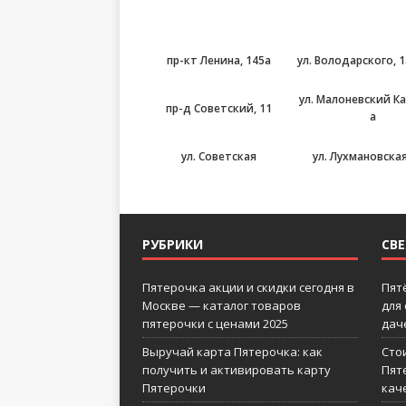
пр-кт Ленина, 145а
ул. Володарского, 1
ул. Малоневский Ка
пр-д Советский, 11
а
ул. Советская
ул. Лухмановская
РУБРИКИ
СВ
Пятерочка акции и скидки сегодня в
Пят
Москве — каталог товаров
для
пятерочки с ценами 2025
дач
Выручай карта Пятерочка: как
Сто
получить и активировать карту
Пят
Пятерочки
кач