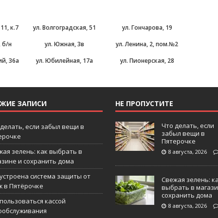
11, к.7
ул. Волгоградская, 51
ул. Гончарова, 19
 б/н
ул. Южная, 3в
ул. Ленина, 2, пом.№2
й, 36а
ул. Юбилейная, 17а
ул. Пионерская, 28
ЕЖИЕ ЗАПИСИ
НЕ ПРОПУСТИТЕ
Что делать, если
 делать, если забыл вещи в
забыл вещи в
ерочке
Пятерочке
жая зелень: как выбрать в
8 августа, 2026
азине и сохранить дома
 устроена система защиты от
Свежая зелень: к
ж в Пятёрочке
выбрать в магази
сохранить дома
 пользоваться кассой
8 августа, 2026
ообслуживания