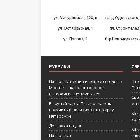
ул. Мичуринская, 128, в
пр-д Одоевского, 
ул. Октябрьская, 1
пл. Строителей,
ул. Попова, 1
б-р Новочеркасски
РУБРИКИ
СВ
Пятерочка акции и скидки сегодня в
Что
Москве — каталог товаров
Пят
пятерочки с ценами 2025
Све
Выручай карта Пятерочка: как
маг
получить и активировать карту
Как
Пятерочки
кра
Доставка на дом
Как
Пятёрочка
сам