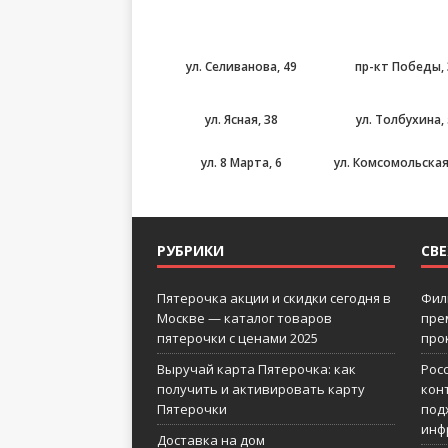
ул. Селиванова, 49
пр-кт Победы, 
ул. Ясная, 38
ул. Толбухина, 
ул. 8 Марта, 6
ул. Комсомольская
РУБРИКИ
СВ
Пятерочка акции и скидки сегодня в
Фил
Москве — каталог товаров
пре
пятерочки с ценами 2025
про
Выручай карта Пятерочка: как
Рос
получить и активировать карту
кон
Пятерочки
под
инф
Доставка на дом