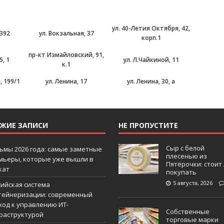
ул. 40-Летия Октября, 42,
392
ул. Вокзальная, 37
корп.1
пр-кт Измайловский, 91,
5, 1
ул. Л.Чайкиной, 11
к.1
, 199/1
ул. Ленина, 17
ул. Ленина, 30, а
ЕЖИЕ ЗАПИСИ
НЕ ПРОПУСТИТЕ
Сыр с белой
ьмы 2026 года: самые заметные
плесенью из
мьеры, которые уже вышли в
Пятёрочки: стоит
кат
покупать
5 августа, 2026
сийская система
тейнеризации: современный
ход к управлению ИТ-
Собственные
раструктурой
торговые марки